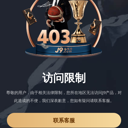
访问限制
尊敬的用户，由于相关法律限制，您所在地区无法访问J9产品，对
此造成的不便，我们深表歉意，您如有疑问请联系客服。
联系客服