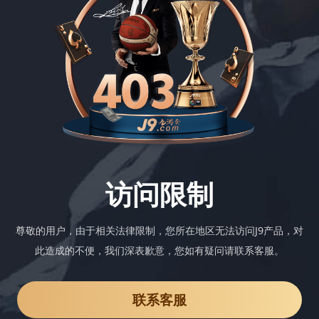
访问限制
尊敬的用户，由于相关法律限制，您所在地区无法访问J9产品，对
此造成的不便，我们深表歉意，您如有疑问请联系客服。
联系客服